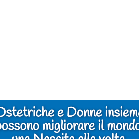
Ostetriche e Donne insiem
possono migliorare il mondo