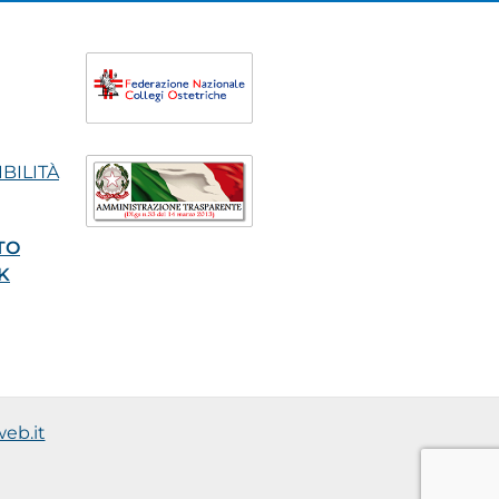
BILITÀ
TO
K
eb.it