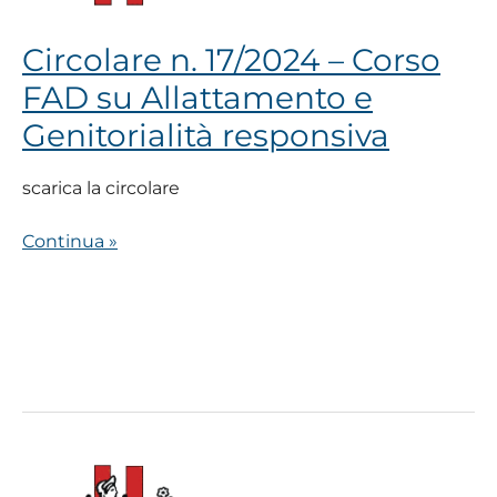
Allattamento
e
Circolare n. 17/2024 – Corso
Genitorialità
FAD su Allattamento e
responsiva
Genitorialità responsiva
scarica la circolare
Continua »
Circolare
30/2024